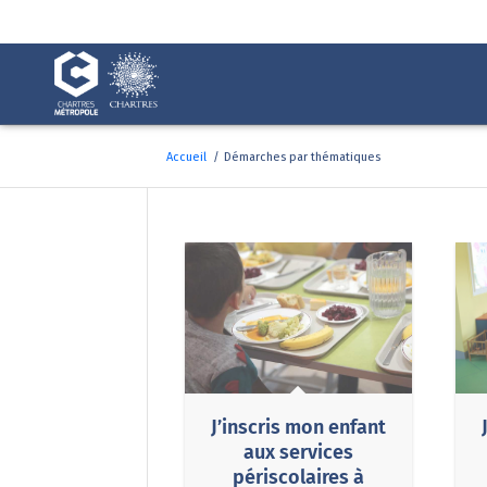
Fenêtre
de
chat
Accueil
/
Démarches par thématiques
Démarches par thémati
J’inscris mon enfant
aux services
périscolaires à