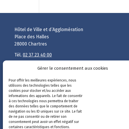
Hôtel de Ville et d’Agglomération
Place des Halles
28000 Chartres
Tél.
02 37 23 40 00
Nous contacter
Gérer le consentement aux cookies
Pour offrir les meilleures expériences, nous
Un site géré par
Chartres métropole
et la
Ville
utilisons des technologies telles que les
de Chartres
.
cookies pour stocker et/ou accéder aux
informations des appareils. Le fait de consentir
à ces technologies nous permettra de traiter
des données telles que le comportement de
navigation ou les ID uniques sur ce site. Le fait
de ne pas consentir ou de retirer son
consentement peut avoir un effet négatif sur
certaines caractéristiques et fonctions.