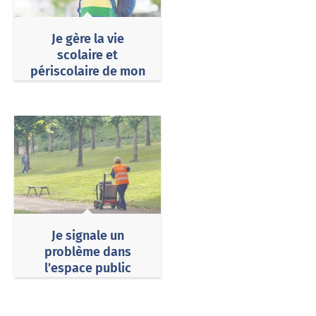
Je gère la vie
scolaire et
périscolaire de mon
enfant (3 ans et +) à
Chartres
Je signale un
problème dans
l’espace public