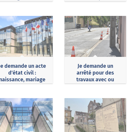
Chartres
Je demande un acte
Je demande un
d’état civil :
arrêté pour des
naissance, mariage
travaux avec ou
ou décès
sans occupation du
domaine public