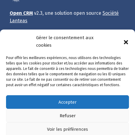
Open CRM
v2.3, une solution open source
Société
Lanteas
Gérer le consentement aux
cookies
Vous avez rencontré une difficulté ou repéré une
erreur ?
Pour offrir les meilleures expériences, nous utilisons des technologies
telles que les cookies pour stocker et/ou accéder aux informations des
appareils. Le fait de consentir à ces technologies nous permettra de traiter
Dites-nous tout !
des données telles que le comportement de navigation ou les ID uniques
sur ce site. Le fait de ne pas consentir ou de retirer son consentement
Et merci de participer à l’amélioration du site.
peut avoir un effet négatif sur certaines caractéristiques et fonctions.
Accepter
Accès rapide
Refuser
Catalogue des démarches
Suivre ma démarche
Voir les préférences
Mon compte