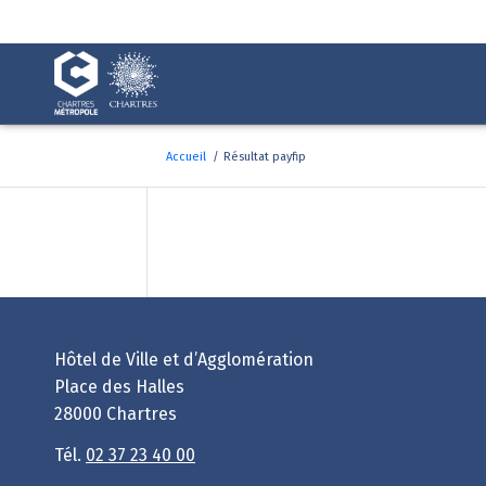
Fenêtre
de
chat
Accueil
/
Résultat payfip
Résultat payfip
Hôtel de Ville et d’Agglomération
Place des Halles
28000 Chartres
Tél.
02 37 23 40 00