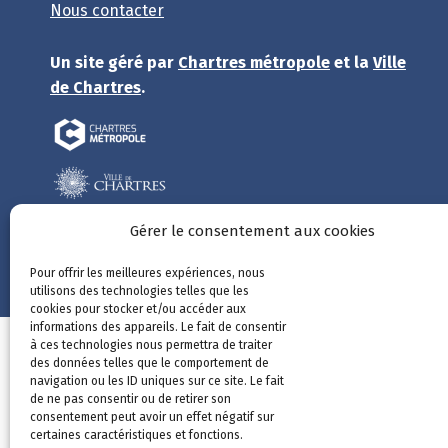
Nous contacter
Un site géré par
Chartres métropole
et la
Ville
de Chartres
.
Gérer le consentement aux cookies
Open CRM
v2.3, une solution open source
Société
Lanteas
Pour offrir les meilleures expériences, nous
utilisons des technologies telles que les
cookies pour stocker et/ou accéder aux
informations des appareils. Le fait de consentir
Mentions 
à ces technologies nous permettra de traiter
des données telles que le comportement de
navigation ou les ID uniques sur ce site. Le fait
de ne pas consentir ou de retirer son
consentement peut avoir un effet négatif sur
certaines caractéristiques et fonctions.