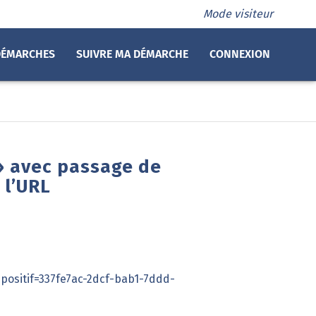
Mode visiteur
DÉMARCHES
SUIVRE MA DÉMARCHE
CONNEXION
» avec passage de
 l’URL
positif=337fe7ac-2dcf-bab1-7ddd-