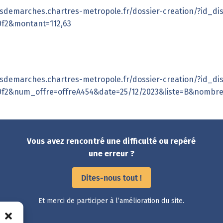
sdemarches.chartres-metropole.fr/dossier-creation/?id_dis
0f2&montant=112,63
sdemarches.chartres-metropole.fr/dossier-creation/?id_dis
0f2&num_offre=offreA454&date=25/12/2023&liste=B&nombr
Vous avez rencontré une difficulté ou repéré
une erreur ?
Dites-nous tout !
Et merci de participer à l’amélioration du site.