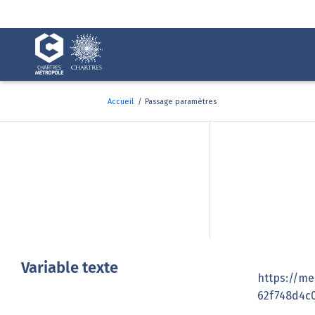
Fenêtre
de
chat
Accueil
/
Passage paramètres
Pass
Variable texte
https://me
62f748d4c