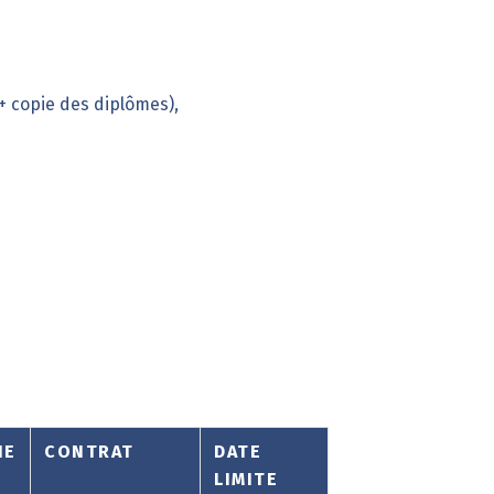
+ copie des diplômes),
IE
CONTRAT
DATE
LIMITE