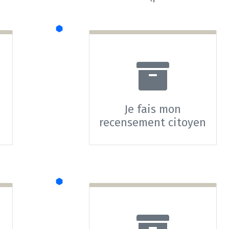
construire,
d'aménager, de
démolir, ...)
Je fais mon
recensement citoyen