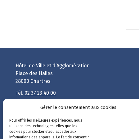
Hôtel de Ville et d’Agglomération
Place des Halles
28000 Chartres
Tél.
02 37 23 40 00
Nous contacter
Gérer le consentement aux cookies
Un site géré par
Chartres métropole
et la
Ville
Pour offrir les meilleures expériences, nous
utilisons des technologies telles que les
de Chartres
.
cookies pour stocker et/ou accéder aux
informations des appareils. Le fait de consentir