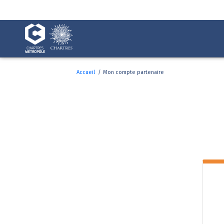
Fenêtre
de
chat
Mon compte partenaire
Accueil
/
Mon compte partenaire