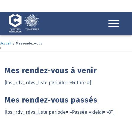
Fenêtre
de
chat
Accueil
/
Mes rendez-vous
Mes rendez-vous
Mes rendez-vous à venir
[los_rdv_rdvs_liste periode= »Future »]
Mes rendez-vous passés
[los_rdv_rdvs_liste periode= »Passée » delai= »3″]