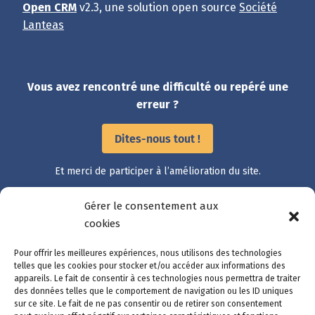
Open CRM
v2.3, une solution open source
Société
Lanteas
Vous avez rencontré une difficulté ou repéré une
erreur ?
Dites-nous tout !
Et merci de participer à l’amélioration du site.
Gérer le consentement aux
cookies
Accès rapide
Catalogue des démarches
Pour offrir les meilleures expériences, nous utilisons des technologies
Suivre ma démarche
telles que les cookies pour stocker et/ou accéder aux informations des
appareils. Le fait de consentir à ces technologies nous permettra de traiter
Mon compte
des données telles que le comportement de navigation ou les ID uniques
Nous contacter
sur ce site. Le fait de ne pas consentir ou de retirer son consentement