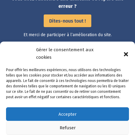
erreur ?
Dites-nous tout !
Et merci de participer à l’amélioration du site.
Gérer le consentement aux
Accès rapide
cookies
Catalogue des démarches
Pour offrir les meilleures expériences, nous utilisons des technologies
Suivre ma démarche
telles que les cookies pour stocker et/ou accéder aux informations des
appareils. Le fait de consentir à ces technologies nous permettra de traiter
Mon compte
des données telles que le comportement de navigation ou les ID uniques
Nous contacter
sur ce site. Le fait de ne pas consentir ou de retirer son consentement
peut avoir un effet négatif sur certaines caractéristiques et fonctions.
Accepter
Mentions légales
Refuser
Données personnelles