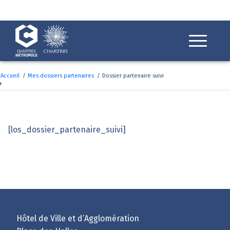
Fenêtre
de
chat
Accueil
/
Mes dossiers partenaires
/
Dossier partenaire suivi
Dossier partenaire suivi
[los_dossier_partenaire_suivi]
Hôtel de Ville et d’Agglomération