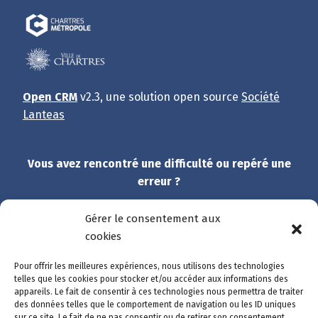
Open CRM
v2.3, une solution open source
Société
Lanteas
Vous avez rencontré une difficulté ou repéré une
erreur ?
Dites-nous tout !
Gérer le consentement aux
cookies
Et merci de participer à l’amélioration du site.
Pour offrir les meilleures expériences, nous utilisons des technologies
telles que les cookies pour stocker et/ou accéder aux informations des
Accès rapide
appareils. Le fait de consentir à ces technologies nous permettra de traiter
des données telles que le comportement de navigation ou les ID uniques
Catalogue des démarches
sur ce site. Le fait de ne pas consentir ou de retirer son consentement