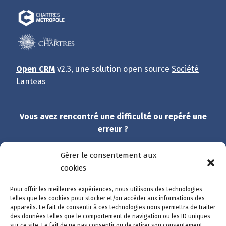
Open CRM
v2.3, une solution open source
Société
Lanteas
Vous avez rencontré une difficulté ou repéré une
erreur ?
Dites-nous tout !
Gérer le consentement aux
cookies
Et merci de participer à l’amélioration du site.
Pour offrir les meilleures expériences, nous utilisons des technologies
telles que les cookies pour stocker et/ou accéder aux informations des
Accès rapide
appareils. Le fait de consentir à ces technologies nous permettra de traiter
des données telles que le comportement de navigation ou les ID uniques
Catalogue des démarches
sur ce site. Le fait de ne pas consentir ou de retirer son consentement