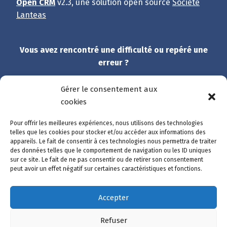
Open CRM
v2.3, une solution open source
Société
Lanteas
Vous avez rencontré une difficulté ou repéré une
erreur ?
Dites-nous tout !
Gérer le consentement aux
cookies
Et merci de participer à l’amélioration du site.
Pour offrir les meilleures expériences, nous utilisons des technologies
telles que les cookies pour stocker et/ou accéder aux informations des
Accès rapide
appareils. Le fait de consentir à ces technologies nous permettra de traiter
des données telles que le comportement de navigation ou les ID uniques
Catalogue des démarches
sur ce site. Le fait de ne pas consentir ou de retirer son consentement
Suivre ma démarche
peut avoir un effet négatif sur certaines caractéristiques et fonctions.
Mon compte
Nous contacter
Accepter
Refuser