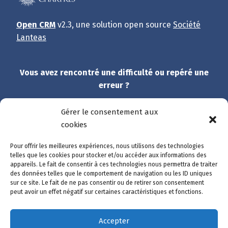
Open CRM
v2.3, une solution open source
Société
Lanteas
Vous avez rencontré une difficulté ou repéré une
erreur ?
Dites-nous tout !
Gérer le consentement aux
cookies
Et merci de participer à l’amélioration du site.
Pour offrir les meilleures expériences, nous utilisons des technologies
telles que les cookies pour stocker et/ou accéder aux informations des
Accès rapide
appareils. Le fait de consentir à ces technologies nous permettra de traiter
des données telles que le comportement de navigation ou les ID uniques
Catalogue des démarches
sur ce site. Le fait de ne pas consentir ou de retirer son consentement
Suivre ma démarche
peut avoir un effet négatif sur certaines caractéristiques et fonctions.
Mon compte
Nous contacter
Accepter