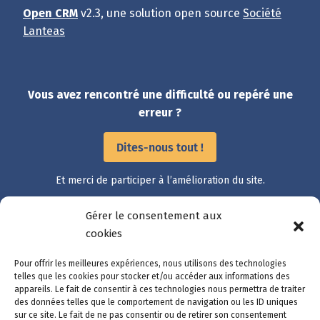
Open CRM
v2.3, une solution open source
Société
Lanteas
Vous avez rencontré une difficulté ou repéré une
erreur ?
Dites-nous tout !
Et merci de participer à l’amélioration du site.
Gérer le consentement aux
Accès rapide
cookies
Catalogue des démarches
Pour offrir les meilleures expériences, nous utilisons des technologies
Suivre ma démarche
telles que les cookies pour stocker et/ou accéder aux informations des
appareils. Le fait de consentir à ces technologies nous permettra de traiter
Mon compte
des données telles que le comportement de navigation ou les ID uniques
Nous contacter
sur ce site. Le fait de ne pas consentir ou de retirer son consentement