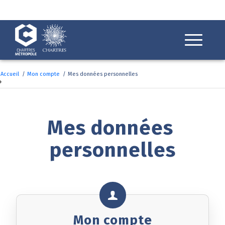
Fenêtre
de
chat
Accueil
/
Mon compte
/
Mes données personnelles
Mes données 
personnelles
Mon compte