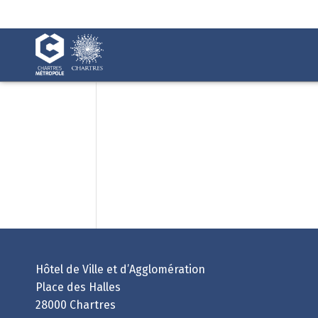
Fenêtre
de
chat
Connexion - Mes Démarch
Hôtel de Ville et d’Agglomération
Place des Halles
28000 Chartres