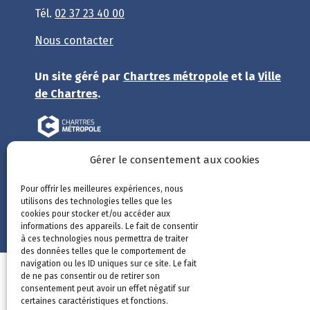
Tél.
02 37 23 40 00
Nous contacter
Un site géré par
Chartres métropole
et la
Ville
de Chartres
.
Gérer le consentement aux cookies
Pour offrir les meilleures expériences, nous
Open CRM
v2.3, une solution open source
Société
utilisons des technologies telles que les
Lanteas
cookies pour stocker et/ou accéder aux
informations des appareils. Le fait de consentir
à ces technologies nous permettra de traiter
des données telles que le comportement de
navigation ou les ID uniques sur ce site. Le fait
Mentions 
de ne pas consentir ou de retirer son
consentement peut avoir un effet négatif sur
certaines caractéristiques et fonctions.